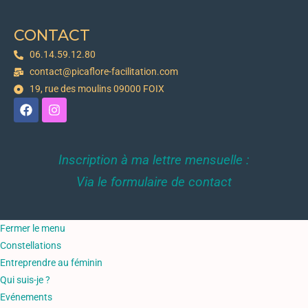
CONTACT
06.14.59.12.80
contact@picaflore-facilitation.com
19, rue des moulins 09000 FOIX
Inscription à ma lettre mensuelle :
Via le formulaire de contact
Fermer le menu
Constellations
Entreprendre au féminin
Qui suis-je ?
Evénements